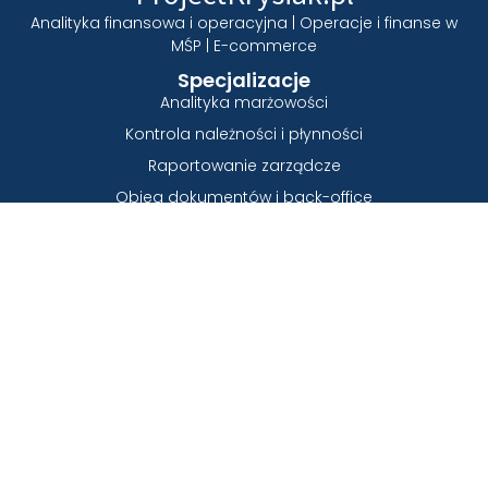
Analityka finansowa i operacyjna | Operacje i finanse w
MŚP | E-commerce
Specjalizacje
Analityka marżowości
Kontrola należności i płynności
Raportowanie zarządcze
Obieg dokumentów i back-office
E-commerce
Szybkie Linki
Strona Główna
O mnie
Wyniki
Artykuły
Kontakt
Kontakt