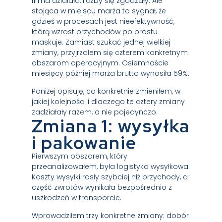
firma działała, liczby się zgadzały. Ale
stojąca w miejscu marża to sygnał, że
gdzieś w procesach jest nieefektywność,
którą wzrost przychodów po prostu
maskuje. Zamiast szukać jednej wielkiej
zmiany, przyjrzałem się czterem konkretnym
obszarom operacyjnym. Osiemnaście
miesięcy później marża brutto wynosiła 59%.
Poniżej opisuję, co konkretnie zmieniłem, w
jakiej kolejności i dlaczego te cztery zmiany
zadziałały razem, a nie pojedynczo.
Zmiana 1: wysyłka
i pakowanie
Pierwszym obszarem, który
przeanalizowałem, była logistyka wysyłkowa.
Koszty wysyłki rosły szybciej niż przychody, a
część zwrotów wynikała bezpośrednio z
uszkodzeń w transporcie.
Wprowadziłem trzy konkretne zmiany: dobór